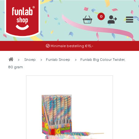
0
Minimale bestelling €15,-
>
Snoep
>
Funlab Snoep
>
Funlab Big Colour Twister,
80 gram