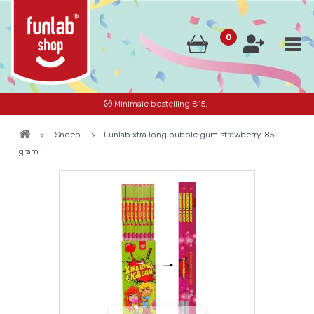
0
Minimale bestelling €15,-
>
Snoep
>
Funlab xtra long bubble gum strawberry, 85
gram